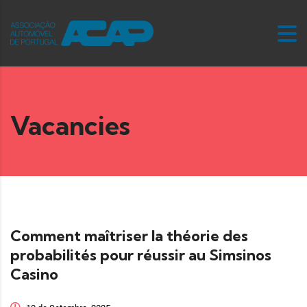
Vacancies
Comment maîtriser la théorie des
probabilités pour réussir au Simsinos
Casino