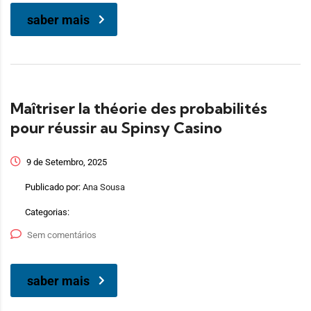
saber mais
Maîtriser la théorie des probabilités
pour réussir au Spinsy Casino
9 de Setembro, 2025
Publicado por:
Ana Sousa
Categorias:
Sem comentários
saber mais