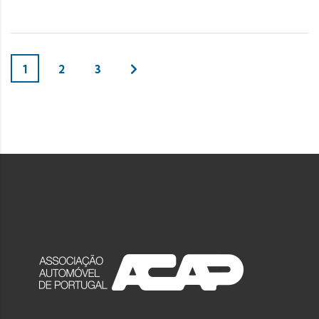
1
2
3