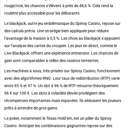
rouge/noir, les chances s’élèvent à près de 48,6 %. Cela rend la
roulette plus accessible pour les débutants.
Le blackjack, autre jeu emblématique du Spinsy Casino, repose sur
des calculs précis. Une stratégie bien appliquée peut réduire
l’avantage de la maison à 0,5 %. Les choix au blackjack s’appuient
sur l’analyse des cartes du croupier. Les jeux en direct, comme le
Live Blackjack, offrent une expérience immersive. Les chances de
gain sont comparables à celles des casinos terrestres.
Les machines à sous, très prisées sur Spinsy Casino, fonctionnent
avec des algorithmes RNG. Leur taux de redistribution (RTP) varie
entre 93 % et 97 %. Un slot à 96 % de RTP retourne théoriquement
96 € sur 100 €. Les slots à volatilité élevée privilégient des
récompenses importantes mais espacées. Ils séduisent les joueurs
prêts à attendre de gros gains.
Le poker, notamment le Texas Hold’em, est un pilier du Spinsy
Casino. Anticiper les combinaisons gagnantes repose sur des