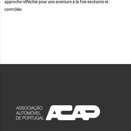
approche réfléchie pour une aventure à la fois excitante et
contrôlée.