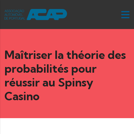
Maîtriser la théorie des
probabilités pour
réussir au Spinsy
Casino