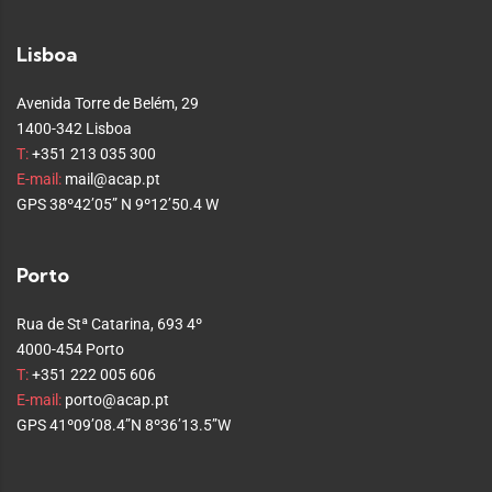
Lisboa
Avenida Torre de Belém, 29
1400-342 Lisboa
T:
+351 213 035 300
E-mail:
mail@acap.pt
GPS 38º42’05” N 9º12’50.4 W
Porto
Rua de Stª Catarina, 693 4º
4000-454 Porto
T:
+351 222 005 606
E-mail:
porto@acap.pt
GPS 41º09’08.4”N 8º36’13.5”W