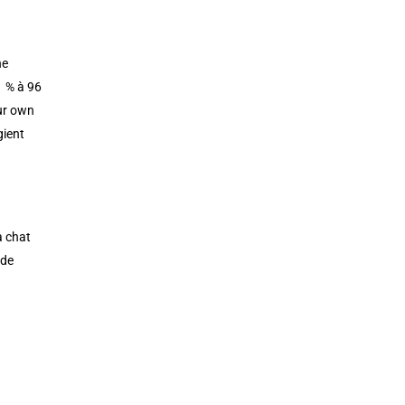
ne
1 % à 96
our own
gient
a chat
 de