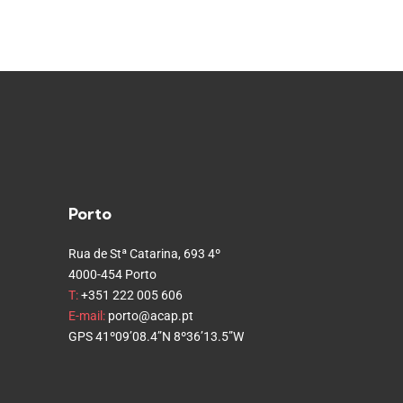
Porto
Rua de Stª Catarina, 693 4º
4000-454 Porto
T:
+351 222 005 606
E-mail:
porto@acap.pt
GPS 41º09’08.4”N 8º36’13.5”W