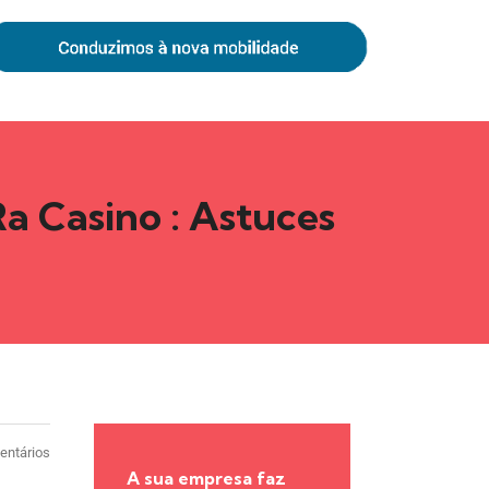
a Casino : Astuces
ntários
A sua empresa faz