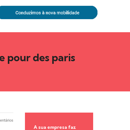
de pour des paris
ntários
A sua empresa faz