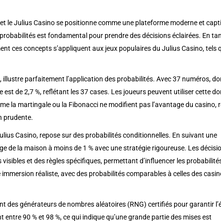
n, et le Julius Casino se positionne comme une plateforme moderne et capt
robabilités est fondamental pour prendre des décisions éclairées. En ta
ent ces concepts s’appliquent aux jeux populaires du Julius Casino, tels 
 illustre parfaitement l’application des probabilités. Avec 37 numéros, do
 est de 2,7 %, reflétant les 37 cases. Les joueurs peuvent utiliser cette d
e la martingale ou la Fibonacci ne modifient pas l’avantage du casino, 
n prudente.
ulius Casino, repose sur des probabilités conditionnelles. En suivant une
age de la maison à moins de 1 % avec une stratégie rigoureuse. Les décisi
s visibles et des règles spécifiques, permettant d’influencer les probabilité
e immersion réaliste, avec des probabilités comparables à celles des casi
ent des générateurs de nombres aléatoires (RNG) certifiés pour garantir l’
t entre 90 % et 98 %, ce qui indique qu’une grande partie des mises est