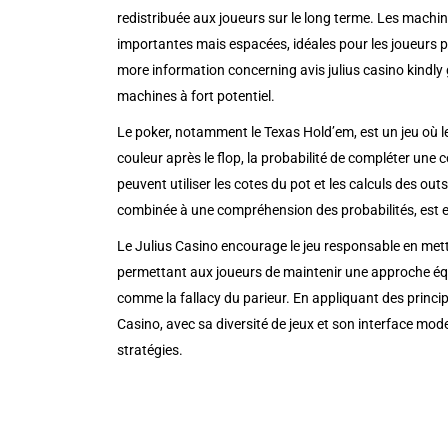
redistribuée aux joueurs sur le long terme. Les machin
importantes mais espacées, idéales pour les joueurs pat
more information concerning
avis julius casino
kindly 
machines à fort potentiel.
Le poker, notamment le Texas Hold’em, est un jeu où le
couleur après le flop, la probabilité de compléter une c
peuvent utiliser les cotes du pot et les calculs des ou
combinée à une compréhension des probabilités, est es
Le Julius Casino encourage le jeu responsable en mett
permettant aux joueurs de maintenir une approche équ
comme la fallacy du parieur. En appliquant des princi
Casino, avec sa diversité de jeux et son interface mod
stratégies.