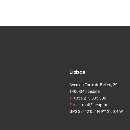
Lisboa
Avenida Torre de Belém, 29
1400-342 Lisboa
T:
+351 213 035 300
E-mail:
mail@acap.pt
GPS 38º42’05” N 9º12’50.4 W