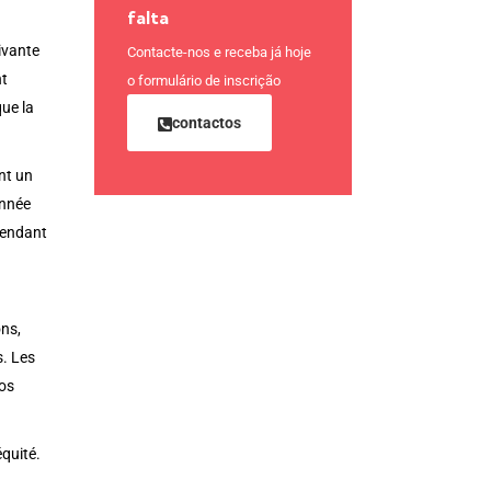
falta
ivante
Contacte-nos e receba já hoje
nt
o formulário de inscrição
que la
contactos
nt un
onnée
rendant
ons,
s. Les
nos
équité.