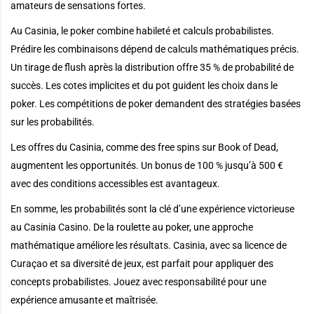
amateurs de sensations fortes.
Au Casinia, le poker combine habileté et calculs probabilistes.
Prédire les combinaisons dépend de calculs mathématiques précis.
Un tirage de flush après la distribution offre 35 % de probabilité de
succès. Les cotes implicites et du pot guident les choix dans le
poker. Les compétitions de poker demandent des stratégies basées
sur les probabilités.
Les offres du Casinia, comme des free spins sur Book of Dead,
augmentent les opportunités. Un bonus de 100 % jusqu’à 500 €
avec des conditions accessibles est avantageux.
En somme, les probabilités sont la clé d’une expérience victorieuse
au Casinia Casino. De la roulette au poker, une approche
mathématique améliore les résultats. Casinia, avec sa licence de
Curaçao et sa diversité de jeux, est parfait pour appliquer des
concepts probabilistes. Jouez avec responsabilité pour une
expérience amusante et maîtrisée.