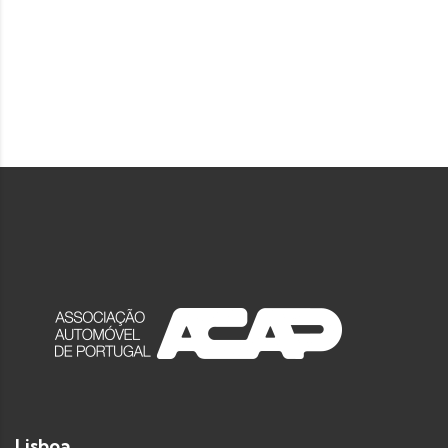
Lisboa