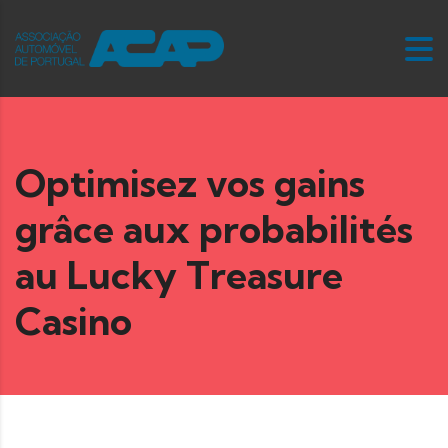
Optimisez vos gains
grâce aux probabilités
au Lucky Treasure
Casino