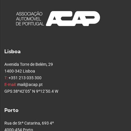
Lisboa
Avenida Torre de Belém, 29
1400-342 Lisboa
T:
+351 213 035 300
E-mail:
mail@acap.pt
GPS 38º42’05” N 9º12’50.4 W
Porto
Rua de Stª Catarina, 693 4º
4000-454 Porto