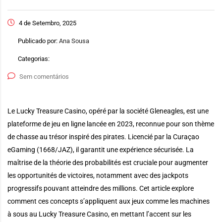
4 de Setembro, 2025
Publicado por:
Ana Sousa
Categorias:
Sem comentários
Le Lucky Treasure Casino, opéré par la société Gleneagles, est une
plateforme de jeu en ligne lancée en 2023, reconnue pour son thème
de chasse au trésor inspiré des pirates. Licencié par la Curaçao
eGaming (1668/JAZ), il garantit une expérience sécurisée. La
maîtrise de la théorie des probabilités est cruciale pour augmenter
les opportunités de victoires, notamment avec des jackpots
progressifs pouvant atteindre des millions. Cet article explore
comment ces concepts s’appliquent aux jeux comme les machines
à sous au Lucky Treasure Casino, en mettant l’accent sur les