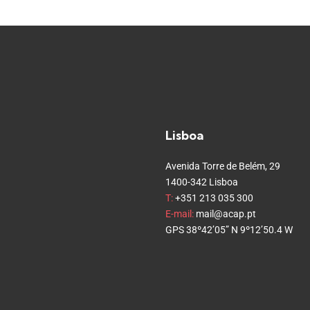
Lisboa
Avenida Torre de Belém, 29
1400-342 Lisboa
T:
+351 213 035 300
E-mail:
mail@acap.pt
GPS 38º42’05” N 9º12’50.4 W