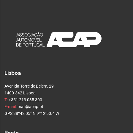
Lisboa
Avenida Torre de Belém, 29
1400-342 Lisboa
T:
+351 213 035 300
E-mail:
mail@acap.pt
GPS 38º42’05” N 9º12’50.4 W
Porto