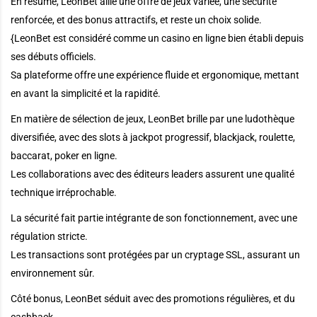
En résumé, LeonBet allie une offre de jeux variée, une sécurité
renforcée, et des bonus attractifs, et reste un choix solide.
{LeonBet est considéré comme un casino en ligne bien établi depuis
ses débuts officiels.
Sa plateforme offre une expérience fluide et ergonomique, mettant
en avant la simplicité et la rapidité.
En matière de sélection de jeux,
LeonBet
brille par une ludothèque
diversifiée, avec des slots à jackpot progressif, blackjack, roulette,
baccarat, poker en ligne.
Les collaborations avec des éditeurs leaders assurent une qualité
technique irréprochable.
La sécurité fait partie intégrante de son fonctionnement, avec une
régulation stricte.
Les transactions sont protégées par un cryptage SSL, assurant un
environnement sûr.
Côté bonus, LeonBet séduit avec des promotions régulières, et du