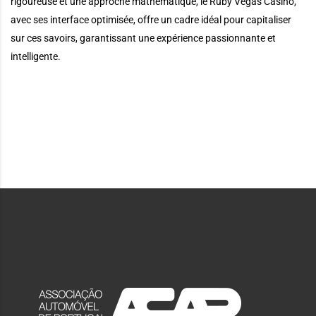
rigoureuse et une approche mathématique, le Ruby Vegas Casino,
avec ses interface optimisée, offre un cadre idéal pour capitaliser
sur ces savoirs, garantissant une expérience passionnante et
intelligente.