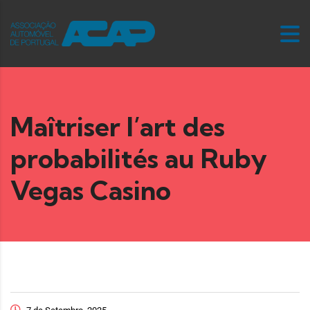
Maîtriser l’art des
probabilités au Ruby
Vegas Casino