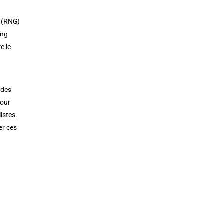
s (RNG)
ong
e le
 des
pour
istes.
er ces