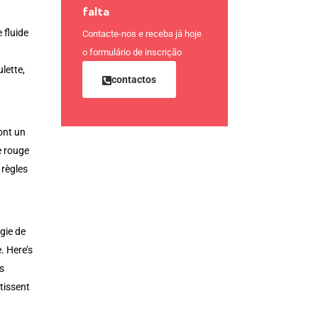
falta
 fluide
Contacte-nos e receba já hoje
o formulário de inscrição
lette,
contactos
ont un
e rouge
 règles
égie de
. Here’s
s
tissent