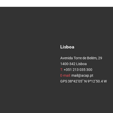
Lisboa
Avenida Torre de Belém, 29
1400-342 Lisboa
T:
+351 213 035 300
E-mail:
mail@acap.pt
GPS 38º42’05” N 9º12’50.4 W