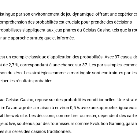
 distingue par son environnement de jeu dynamique, offrant une expérience
compréhension des probabilités est cruciale pour prendre des décisions
obabilistes s’appliquent aux jeux phares du Celsius Casino, tels que la rou
our une approche stratégique et informée.
est un exemple classique d’application des probabilités. Avec 37 cases, d
est de 2,7 %, correspondant à une chance sur 37. Les paris simples, comm
aison du zéro. Les stratégies comme la martingale sont contraintes par les
iper les résultats probables.
 sur Celsius Casino, repose sur des probabilités conditionnelles. Une strat
ire l’avantage de la maison à environ 0,5 % avec une approche rigoureuse
sit the web site. Les décisions, comme tirer ou rester, dépendent des carte
es jeux live, soutenus par des fournisseurs comme Evolution Gaming, garan
s sur celles des casinos traditionnels.