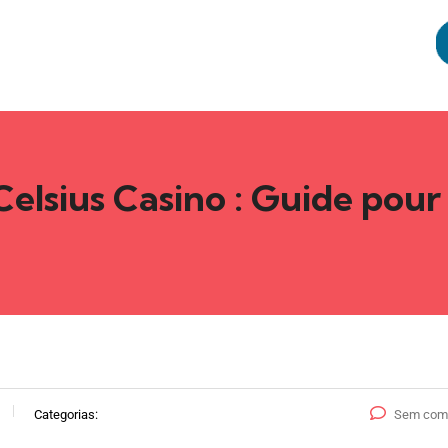
 Celsius Casino : Guide pou
Categorias:
Sem come