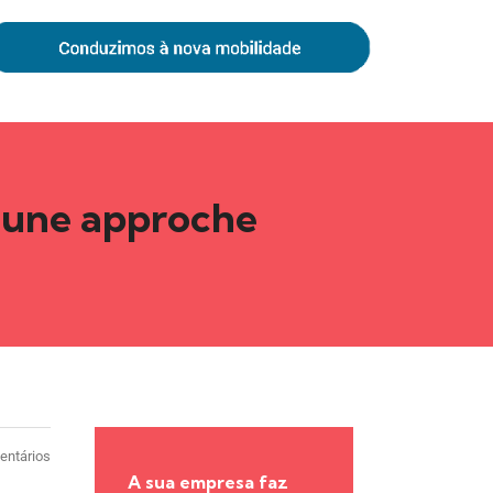
r une approche
ntários
A sua empresa faz