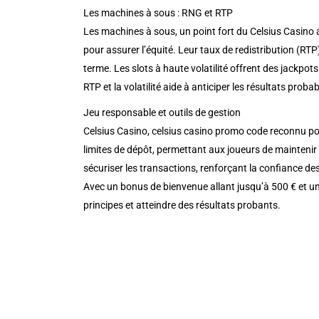
Les machines à sous : RNG et RTP
Les machines à sous, un point fort du Celsius Casino a
pour assurer l’équité. Leur taux de redistribution (RTP)
terme. Les slots à haute volatilité offrent des jackpo
RTP et la volatilité aide à anticiper les résultats probab
Jeu responsable et outils de gestion
Celsius Casino,
celsius casino promo code
reconnu pou
limites de dépôt, permettant aux joueurs de maintenir
sécuriser les transactions, renforçant la confiance des
Avec un bonus de bienvenue allant jusqu’à 500 € et une
principes et atteindre des résultats probants.