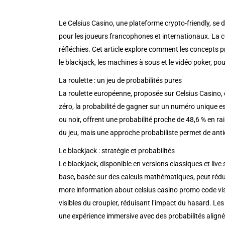
Le Celsius Casino, une plateforme crypto-friendly, se
pour les joueurs francophones et internationaux. La 
réfléchies. Cet article explore comment les concepts pr
le blackjack, les machines à sous et le vidéo poker, p
La roulette : un jeu de probabilités pures
La roulette européenne, proposée sur Celsius Casino, 
zéro, la probabilité de gagner sur un numéro unique 
ou noir, offrent une probabilité proche de 48,6 % en r
du jeu, mais une approche probabiliste permet de antic
Le blackjack : stratégie et probabilités
Le blackjack, disponible en versions classiques et live
base, basée sur des calculs mathématiques, peut rédu
more information about
celsius casino promo code
vi
visibles du croupier, réduisant l’impact du hasard. L
une expérience immersive avec des probabilités alignée