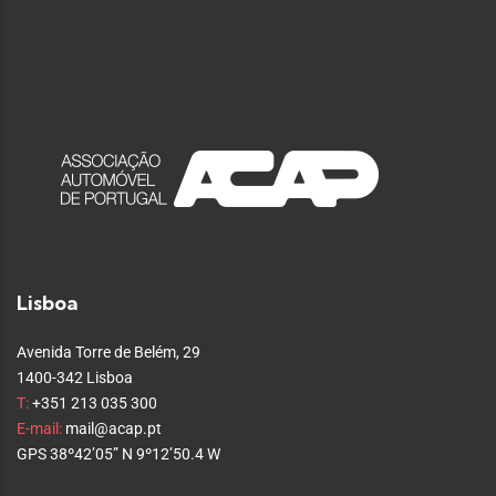
Lisboa
Avenida Torre de Belém, 29
1400-342 Lisboa
T:
+351 213 035 300
E-mail:
mail@acap.pt
GPS 38º42’05” N 9º12’50.4 W