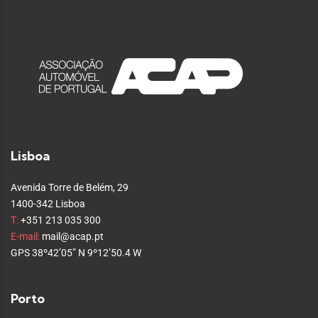
Lisboa
Avenida Torre de Belém, 29
1400-342 Lisboa
T:
+351 213 035 300
E-mail:
mail@acap.pt
GPS 38º42’05” N 9º12’50.4 W
Porto