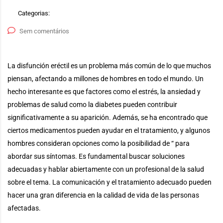
Categorias:
Sem comentários
La disfunción eréctil es un problema más común de lo que muchos
piensan, afectando a millones de hombres en todo el mundo. Un
hecho interesante es que factores como el estrés, la ansiedad y
problemas de salud como la diabetes pueden contribuir
significativamente a su aparición. Además, se ha encontrado que
ciertos medicamentos pueden ayudar en el tratamiento, y algunos
hombres consideran opciones como la posibilidad de “ para
abordar sus síntomas. Es fundamental buscar soluciones
adecuadas y hablar abiertamente con un profesional de la salud
sobre el tema. La comunicación y el tratamiento adecuado pueden
hacer una gran diferencia en la calidad de vida de las personas
afectadas.