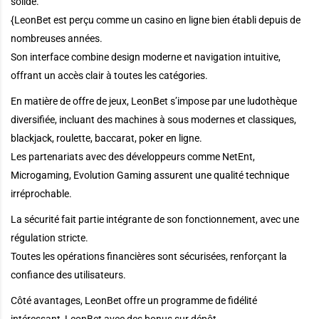
solide.
{
LeonBet
est perçu comme un casino en ligne bien établi depuis de
nombreuses années.
Son interface combine design moderne et navigation intuitive,
offrant un accès clair à toutes les catégories.
En matière de offre de jeux, LeonBet s’impose par une ludothèque
diversifiée, incluant des machines à sous modernes et classiques,
blackjack, roulette, baccarat, poker en ligne.
Les partenariats avec des développeurs comme NetEnt,
Microgaming, Evolution Gaming assurent une qualité technique
irréprochable.
La sécurité fait partie intégrante de son fonctionnement, avec une
régulation stricte.
Toutes les opérations financières sont sécurisées, renforçant la
confiance des utilisateurs.
Côté avantages, LeonBet offre un programme de fidélité