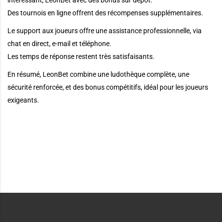
intéressant,
LeonBet
avec des bonus sur dépôt.
Des tournois en ligne offrent des récompenses supplémentaires.
Le support aux joueurs offre une assistance professionnelle, via
chat en direct, e-mail et téléphone.
Les temps de réponse restent très satisfaisants.
En résumé, LeonBet combine une ludothèque complète, une
sécurité renforcée, et des bonus compétitifs, idéal pour les joueurs
exigeants.