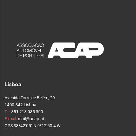
Lisboa
Avenida Torre de Belém, 29
1400-342 Lisboa
T:
+351 213 035 300
E-mail:
mail@acap.pt
GPS 38º42’05” N 9º12’50.4 W