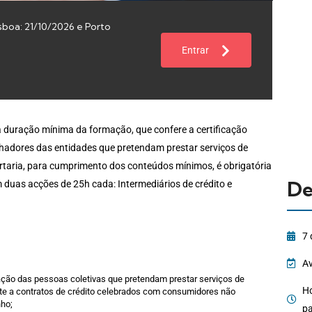
sboa: 21/10/2026 e Porto
Entrar
a duração mínima da formação, que confere a certificação
lhadores das entidades que pretendam prestar serviços de
ortaria, para cumprimento dos conteúdos mínimos, é obrigatória
De
duas acções de 25h cada: Intermediários de crédito e
7
Av
ção das pessoas coletivas que pretendam prestar serviços de
Ho
nte a contratos de crédito celebrados com consumidores não
nho;
pa