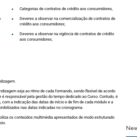
Categorias de contratos de crédito aos consumidores,
o
Deveres a observar na comercialização de contratos de
crédito aos consumidores;
Deveres a observar na vigência de contratos de crédito
aos consumidores;
ndizagem.
ndizagem seja ao ritmo de cada formando, sendo flexível de acordo
te é responsável pela gestão do tempo dedicado ao Curso. Contudo, é
 com a indicação das datas de início e de fim de cada módulo e a
onibilizados nas datas indicadas no cronograma.
biliza os conteúdos multimédia apresentados de modo estruturado
oio.
New