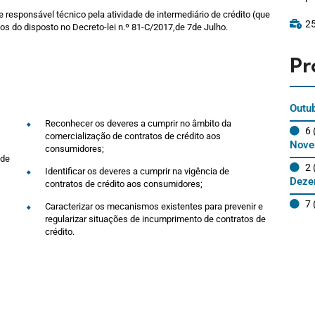
responsável técnico pela atividade de intermediário de crédito (que
2
os do disposto no Decreto-lei n.º 81-C/2017,de 7de Julho.
Pr
Outu
Reconhecer os deveres a cumprir no âmbito da
6 
comercialização de contratos de crédito aos
Nove
consumidores;
 de
2 
Identificar os deveres a cumprir na vigência de
Deze
contratos de crédito aos consumidores;
7 
Caracterizar os mecanismos existentes para prevenir e
regularizar situações de incumprimento de contratos de
crédito.