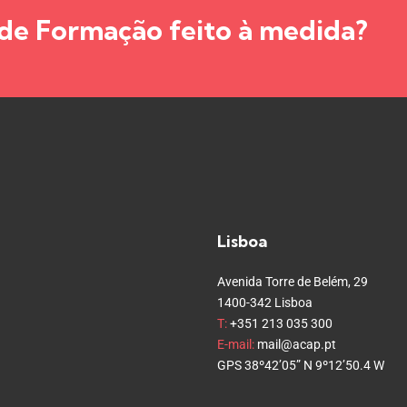
de Formação feito à medida?
Lisboa
Avenida Torre de Belém, 29
1400-342 Lisboa
T:
+351 213 035 300
E-mail:
mail@acap.pt
GPS 38º42’05” N 9º12’50.4 W