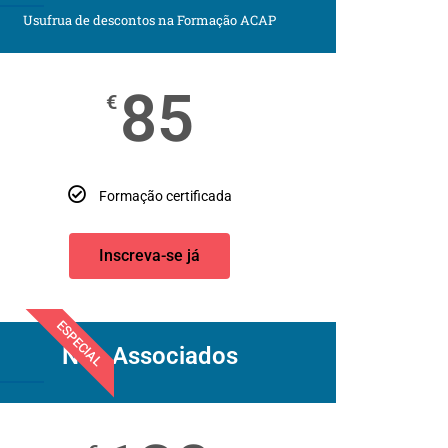
Usufrua de descontos na Formação ACAP
85
€
Formação certificada
Inscreva-se já
ESPECIAL
Não Associados