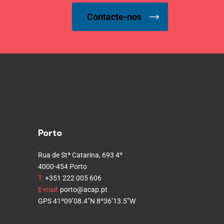
Contacte-nos
Porto
Rua de Stª Catarina, 693 4º
4000-454 Porto
T:
+351 222 005 606
E-mail:
porto@acap.pt
GPS 41º09’08.4”N 8º36’13.5”W