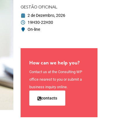
GESTÃO OFICINAL
2 de Dezembro, 2026
19H30-22H30
On-line
How can we help you?
Contact us at the Consulting WP
office nearest to you or submit a
business inquiry online.
contacts