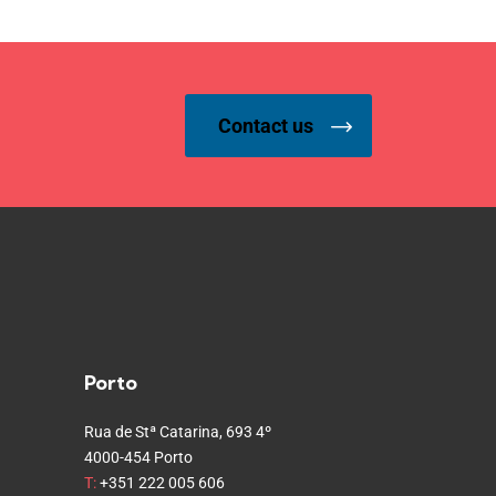
Contact us
Porto
Rua de Stª Catarina, 693 4º
4000-454 Porto
T:
+351 222 005 606