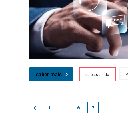
saber mais
eu estou indo
4
1
…
6
7